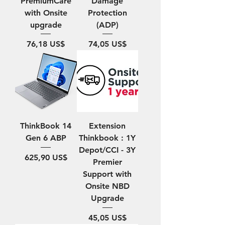
PremiumCare
Damage
with Onsite
Protection
upgrade
(ADP)
Precio
Precio
76,18 US$
74,05 US$
ThinkBook 14
Extension
Gen 6 ABP
Thinkbook : 1Y
Depot/CCI - 3Y
Precio
625,90 US$
Premier
Support with
Onsite NBD
Upgrade
Precio
45,05 US$