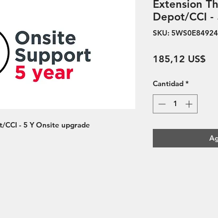
Extension Th
Depot/CCI -
SKU: 5WS0E84924
Pr
185,12 US$
Cantidad
*
t/CCI - 5 Y Onsite upgrade
Ag
hos reservados 2020©