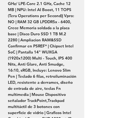
GHz/ LPE-Core 2.1 GHz, Cache 12 
MB | NPU: Intel AI Boost, 11 TOPS 
(Tera Operations per Second)| Vpro: 
NO | RAM 32 GB LPDDR5x - 6400, 
Crece Memoria soldada a la placa 
base | Disco Duro SSD 1 TB M.2 
2280 | Ampliacion RAM&SSD 
Confirmar en PSREF* | Chipset Intel 
SoC | Pantalla 14" WUXGA 
(1920x1200) Multi - Touch, IPS 400 
Nits, Anti Glare, Anti Smudge, 
16:10, sRGB, Incluye: Lenovo Slim 
Pen | Teclado 6 filas, retroiluminación 
LED, resistente a derrames, diseño 
de entrada de aire, teclas Fn 
multimedia | Mouse Dispositivo 
señalador TrackPoint,Trackpad 
multitáctil de 3 botones con 
superficie de vidrio | Graficos Intel 