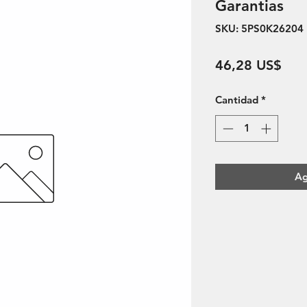
Garantias
SKU: 5PS0K26204
Pre
46,28 US$
Cantidad
*
Ag