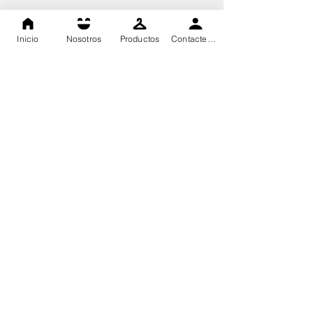
Inicio
Nosotros
Productos
Contactenos
Dasa High Technology, todos los derechos reservados 2020©