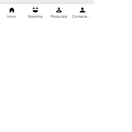
Inicio
Nosotros
Productos
Contactenos
Dasa High Technology, todos los derechos reservados 2020©