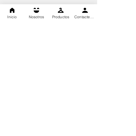
Inicio
Nosotros
Productos
Contactenos
Dasa High Technology, todos los derechos reservados 2020©