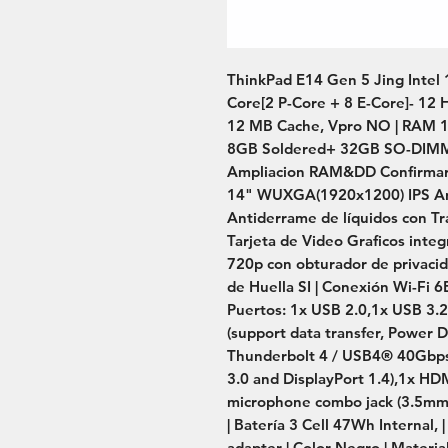
ThinkPad E14 Gen 5 Jing Intel 1
Core[2 P-Core + 8 E-Core]- 12 H
12 MB Cache, Vpro NO | RAM 1
8GB Soldered+ 32GB SO-DIMM) 
Ampliacion RAM&DD Confirmar en
14" WUXGA(1920x1200) IPS Anti
Antiderrame de líquidos con Tra
Tarjeta de Video Graficos inte
720p con obturador de privacida
de Huella SI | Conexión Wi-Fi 6
Puertos: 1x USB 2.0,1x USB 3.2
(support data transfer, Power D
Thunderbolt 4 / USB4® 40Gbps (
3.0 and DisplayPort 1.4),1x HD
microphone combo jack (3.5mm) |
| Batería 3 Cell 47Wh Internal,
adapter | Color Negro | Materia