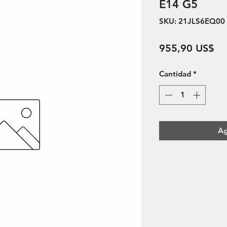
E14 G5
SKU: 21JLS6EQ00
Pr
955,90 US$
Cantidad
*
Ag