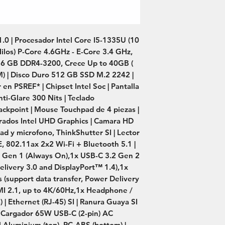
.0 | Procesador Intel Core I5-1335U (10 
ilos) P-Core 4.6GHz - E-Core 3.4 GHz, 
6 GB DDR4-3200, Crece Up to 40GB ( 
| Disco Duro 512 GB SSD M.2 2242 | 
 PSREF* | Chipset Intel Soc | Pantalla 
-Glare 300 Nits | Teclado 
ckpoint | Mouse Touchpad de 4 piezas | 
grados Intel UHD Graphics | Camara HD 
d y microfono, ThinkShutter SI | Lector 
E, 802.11ax 2x2 Wi-Fi + Bluetooth 5.1 | 
 Gen 1 (Always On),1x USB-C 3.2 Gen 2 
elivery 3.0 and DisplayPort™ 1.4),1x 
support data transfer, Power Delivery 
MI 2.1, up to 4K/60Hz,1x Headphone / 
 Ethernet (RJ-45) SI | Ranura Guaya SI 
 | Cargador 65W USB-C (2-pin) AC 
l Aluminium (top), PC-ABS (bottom) | 