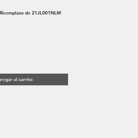
 Reemplazo de 21JL001NLM
ecio
regar al carrito