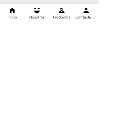
Inicio
Nosotros
Productos
Contactenos
Dasa High Technology, todos los derechos reservados 2020©